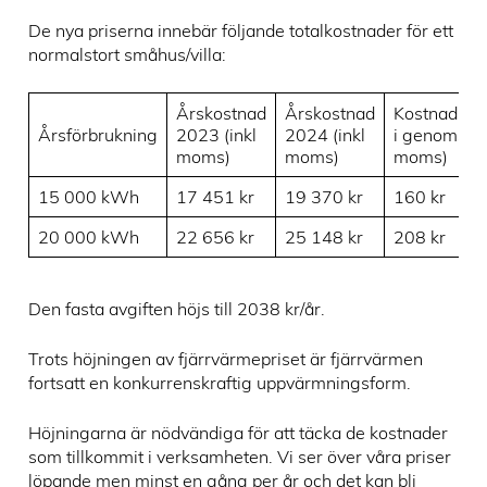
De nya priserna innebär följande totalkostnader för ett
normalstort småhus/villa:
Årskostnad
Årskostnad
Kostnadsök
Årsförbrukning
2023 (inkl
2024 (inkl
i genomsnitt
moms)
moms)
moms)
15 000 kWh
17 451 kr
19 370 kr
160 kr
20 000 kWh
22 656 kr
25 148 kr
208 kr
Den fasta avgiften höjs till 2038 kr/år.
Trots höjningen av fjärrvärmepriset är fjärrvärmen
fortsatt en konkurrenskraftig uppvärmningsform.
Höjningarna är nödvändiga för att täcka de kostnader
som tillkommit i verksamheten. Vi ser över våra priser
löpande men minst en gång per år och det kan bli