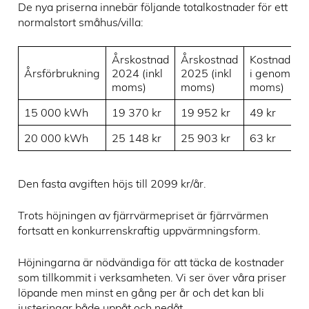
De nya priserna innebär följande totalkostnader för ett
normalstort småhus/villa:
Årskostnad
Årskostnad
Kostnadsök
Årsförbrukning
2024 (inkl
2025 (inkl
i genomsnitt
moms)
moms)
moms)
15 000 kWh
19 370 kr
19 952 kr
49 kr
20 000 kWh
25 148 kr
25 903 kr
63 kr
Den fasta avgiften höjs till 2099 kr/år.
Trots höjningen av fjärrvärmepriset är fjärrvärmen
fortsatt en konkurrenskraftig uppvärmningsform.
Höjningarna är nödvändiga för att täcka de kostnader
som tillkommit i verksamheten. Vi ser över våra priser
löpande men minst en gång per år och det kan bli
justeringar både uppåt och nedåt.