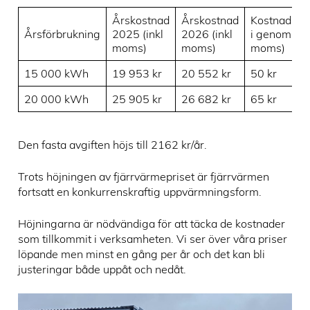
Årskostnad
Årskostnad
Kostnadsök
Årsförbrukning
2025 (inkl
2026 (inkl
i genomsnitt
moms)
moms)
moms)
15 000 kWh
19 953 kr
20 552 kr
50 kr
20 000 kWh
25 905 kr
26 682 kr
65 kr
Den fasta avgiften höjs till 2162 kr/år.
Trots höjningen av fjärrvärmepriset är fjärrvärmen
fortsatt en konkurrenskraftig uppvärmningsform.
Höjningarna är nödvändiga för att täcka de kostnader
som tillkommit i verksamheten. Vi ser över våra priser
löpande men minst en gång per år och det kan bli
justeringar både uppåt och nedåt.