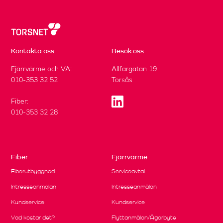
Kontakta oss
Besök oss
Fjärrvärme och VA:
Allfargatan 19
010-353 32 52
Torsås
Fiber:
010-353 32 28
Fiber
Fjärrvärme
Fiberutbyggnad
Serviceavtal
Intresseanmälan
Intresseanmälan
Kundservice
Kundservice
Vad kostar det?
Flyttanmälan/Ägarbyte