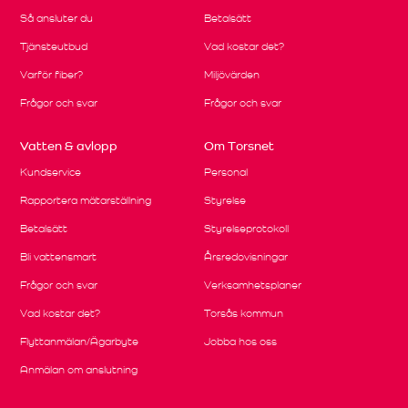
Så ansluter du
Betalsätt
Tjänsteutbud
Vad kostar det?
Varför fiber?
Miljövärden
Frågor och svar
Frågor och svar
Vatten & avlopp
Om Torsnet
Kundservice
Personal
Rapportera mätarställning
Styrelse
Betalsätt
Styrelseprotokoll
Bli vattensmart
Årsredovisningar
Frågor och svar
Verksamhetsplaner
Vad kostar det?
Torsås kommun
Flyttanmälan/Ägarbyte
Jobba hos oss
Anmälan om anslutning