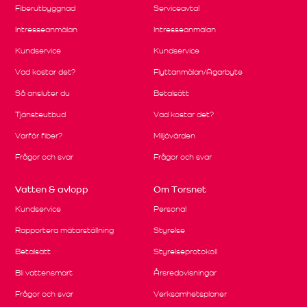
Fiberutbyggnad
Serviceavtal
Intresseanmälan
Intresseanmälan
Kundservice
Kundservice
Vad kostar det?
Flyttanmälan/Ägarbyte
Så ansluter du
Betalsätt
Tjänsteutbud
Vad kostar det?
Varför fiber?
Miljövärden
Frågor och svar
Frågor och svar
Vatten & avlopp
Om Torsnet
Kundservice
Personal
Rapportera mätarställning
Styrelse
Betalsätt
Styrelseprotokoll
Bli vattensmart
Årsredovisningar
Frågor och svar
Verksamhetsplaner