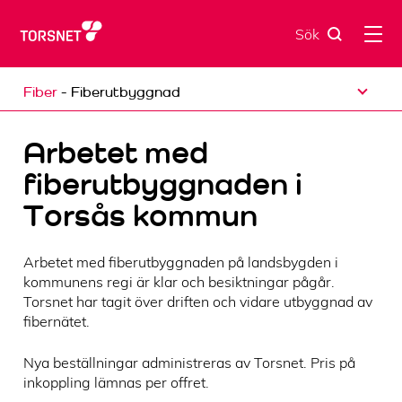
Skip
to
Sök
content
open dropdown menu
Fiber
- Fiberutbyggnad
Fiberutbyggnad
Arbetet med
Intresseanmälan
fiberutbyggnaden i
Kundservice
Torsås kommun
Vad kostar det?
Så ansluter du
Arbetet med fiberutbyggnaden på landsbygden i
kommunens regi är klar och besiktningar pågår.
Tjänsteutbud
Torsnet har tagit över driften och vidare utbyggnad av
fibernätet.
Varför fiber?
Frågor och svar
Nya beställningar administreras av Torsnet. Pris på
inkoppling lämnas per offret.