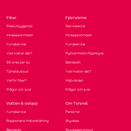
Fiber
Fjärrvärme
Fiberutbyggnad
Serviceavtal
Intresseanmälan
Intresseanmälan
Kundservice
Kundservice
Vad kostar det?
Flyttanmälan/Ägarbyte
Så ansluter du
Betalsätt
Tjänsteutbud
Vad kostar det?
Varför fiber?
Miljövärden
Frågor och svar
Frågor och svar
Vatten & avlopp
Om Torsnet
Kundservice
Personal
Rapportera mätarställning
Styrelse
Betalsätt
Styrelseprotokoll