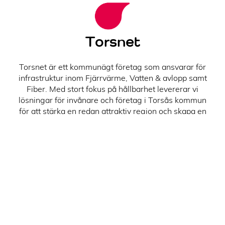
Torsnet
Torsnet är ett kommunägt företag som ansvarar för
infrastruktur inom Fjärrvärme, Vatten & avlopp samt
Fiber. Med stort fokus på hållbarhet levererar vi
lösningar för invånare och företag i Torsås kommun
för att stärka en redan attraktiv region och skapa en
levande landsbygd.
Fiber
Inga kända driftstörningar.
Fjärrvärme
Inga kända driftstörningar.