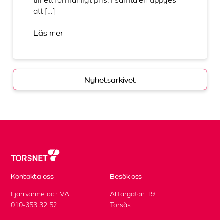
att […]
Läs mer
Nyhetsarkivet
Kontakta oss
Besök oss
Fjärrvärme och VA:
Allfargatan 19
010-353 32 52
Torsås