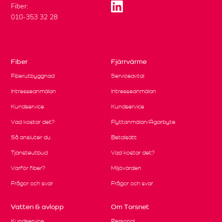
Fiber:
010-353 32 28
Fiber
Fjärrvärme
Fiberutbyggnad
Serviceavtal
Intresseanmälan
Intresseanmälan
Kundservice
Kundservice
Vad kostar det?
Flyttanmälan/Ägarbyte
Så ansluter du
Betalsätt
Tjänsteutbud
Vad kostar det?
Varför fiber?
Miljövärden
Frågor och svar
Frågor och svar
Vatten & avlopp
Om Torsnet
Kundservice
Personal