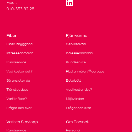
Fiber:
010-353 32 28
Fiber
Fjärrvärme
Fiberutbyggnad
Serviceavtal
Intresseanmälan
Intresseanmälan
Kundservice
Kundservice
Vad kostar det?
Flyttanmälan/Ägarbyte
Så ansluter du
Betalsätt
Tjänsteutbud
Vad kostar det?
Varför fiber?
Miljövärden
Frågor och svar
Frågor och svar
Vatten & avlopp
Om Torsnet
Kundservice
Personal