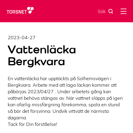
Skip
to
Sök
content
2023-04-27
Vattenläcka
Bergkvara
En vattenläcka har upptäckts på Solhemsvägen i
Bergkvara. Arbete med att laga läckan kommer att
påbörjas 2023/04/27 . Under arbetets gång kan
vattnet behöva stängas av. När vattnet släpps på igen
kan ofarlig missfärgning förekomma, spola en stund
så bör det försvinna. Undvik vittvätt de närmsta
dagarna.
Tack för Din förståelse!