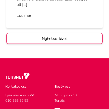
att […]
Läs mer
Nyhetsarkivet
Kontakta oss
Besök oss
Fjärrvärme och VA:
Allfargatan 19
010-353 32 52
Torsås