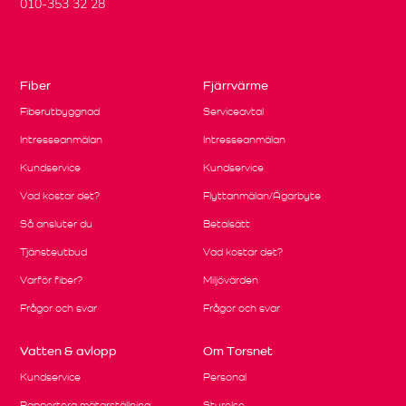
010-353 32 28
Fiber
Fjärrvärme
Fiberutbyggnad
Serviceavtal
Intresseanmälan
Intresseanmälan
Kundservice
Kundservice
Vad kostar det?
Flyttanmälan/Ägarbyte
Så ansluter du
Betalsätt
Tjänsteutbud
Vad kostar det?
Varför fiber?
Miljövärden
Frågor och svar
Frågor och svar
Vatten & avlopp
Om Torsnet
Kundservice
Personal
Rapportera mätarställning
Styrelse