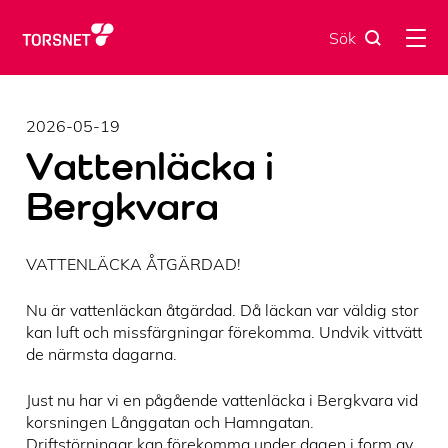
Skip
to
Sök
content
2026-05-19
Vattenläcka i
Bergkvara
VATTENLÄCKA ÅTGÄRDAD!
Nu är vattenläckan åtgärdad. Då läckan var väldig stor
kan luft och missfärgningar förekomma. Undvik vittvätt
de närmsta dagarna.
Just nu har vi en pågående vattenläcka i Bergkvara vid
korsningen Långgatan och Hamngatan.
Driftstörningar kan förekomma under dagen i form av