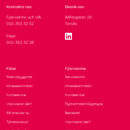
Kontakta oss
Besök oss
Fjärrvärme och VA:
Allfargatan 19
010-353 32 52
Torsås
Fiber:
010-353 32 28
Fiber
Fjärrvärme
Fiberutbyggnad
Serviceavtal
Intresseanmälan
Intresseanmälan
Kundservice
Kundservice
Vad kostar det?
Flyttanmälan/Ägarbyte
Så ansluter du
Betalsätt
Tjänsteutbud
Vad kostar det?