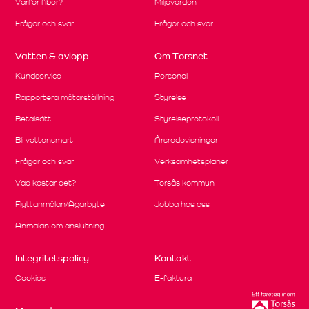
Varför fiber?
Miljövärden
Frågor och svar
Frågor och svar
Vatten & avlopp
Om Torsnet
Kundservice
Personal
Rapportera mätarställning
Styrelse
Betalsätt
Styrelseprotokoll
Bli vattensmart
Årsredovisningar
Frågor och svar
Verksamhetsplaner
Vad kostar det?
Torsås kommun
Flyttanmälan/Ägarbyte
Jobba hos oss
Anmälan om anslutning
Integritetspolicy
Kontakt
Cookies
E-faktura