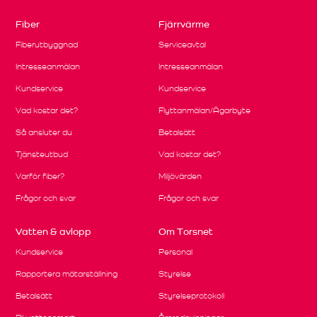
Fiber
Fjärrvärme
Fiberutbyggnad
Serviceavtal
Intresseanmälan
Intresseanmälan
Kundservice
Kundservice
Vad kostar det?
Flyttanmälan/Ägarbyte
Så ansluter du
Betalsätt
Tjänsteutbud
Vad kostar det?
Varför fiber?
Miljövärden
Frågor och svar
Frågor och svar
Vatten & avlopp
Om Torsnet
Kundservice
Personal
Rapportera mätarställning
Styrelse
Betalsätt
Styrelseprotokoll