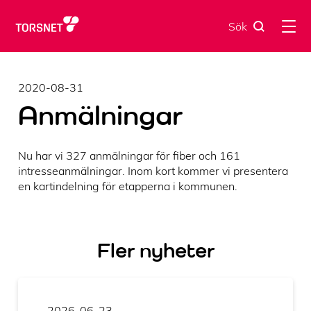
Skip
to
Sök
content
2020-08-31
Anmälningar
Nu har vi 327 anmälningar för fiber och 161
intresseanmälningar. Inom kort kommer vi presentera
en kartindelning för etapperna i kommunen.
Fler nyheter
2026-06-23