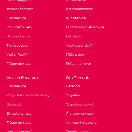
Intresseanmälan
Intresseanmälan
Kundservice
Kundservice
Vad kostar det?
Flyttanmälan/Ägarbyte
Så ansluter du
Betalsätt
Tjänsteutbud
Vad kostar det?
Varför fiber?
Miljövärden
Frågor och svar
Frågor och svar
Vatten & avlopp
Om Torsnet
Kundservice
Personal
Rapportera mätarställning
Styrelse
Betalsätt
Styrelseprotokoll
Bli vattensmart
Årsredovisningar
Frågor och svar
Verksamhetsplaner
Vad kostar det?
Torsås kommun