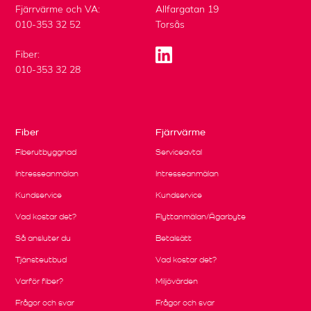
Fjärrvärme och VA:
Allfargatan 19
010-353 32 52
Torsås
Fiber:
010-353 32 28
Fiber
Fjärrvärme
Fiberutbyggnad
Serviceavtal
Intresseanmälan
Intresseanmälan
Kundservice
Kundservice
Vad kostar det?
Flyttanmälan/Ägarbyte
Så ansluter du
Betalsätt
Tjänsteutbud
Vad kostar det?
Varför fiber?
Miljövärden
Frågor och svar
Frågor och svar