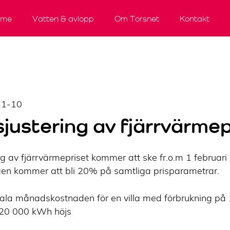
rme
Vatten & avlopp
Om Torsnet
Kontakt
ice
ervice
ttanmälan/Ägarbyte
tyrelseprotokoll
Flyttanmälan/Ägarbyte
Vad kostar det?
Årsredovisningar
Anslut
Så ansluter du
Betalsätt
Betalsätt
Verksamhetsplaner
Vad kostar de
Bli vattensma
Tjänsteutbu
11-10
sjustering av fjärrvärmep
ng av fjärrvärmepriset kommer att ske fr.o.m 1 februari
en kommer att bli 20% på samtliga prisparametrar.
ala månadskostnaden för en villa med förbrukning på
20 000 kWh höjs