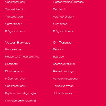
Vad kostar det?
Flyttanmälan/Ägarbyte
Så ansluter du
Betalsätt
Tjänsteutbud
Vad kostar det?
Varför fiber?
Miljövärden
Frågor och svar
Frågor och svar
Vatten & avlopp
Om Torsnet
Kundservice
Personal
Rapportera mätarställning
Styrelse
Betalsätt
Styrelseprotokoll
Bli vattensmart
Årsredovisningar
Frågor och svar
Verksamhetsplaner
Vad kostar det?
Torsås kommun
Flyttanmälan/Ägarbyte
Jobba hos oss
Anmälan om anslutning