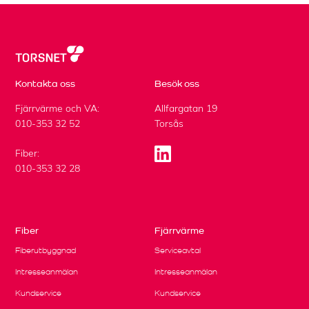
d
d
e
l
a
n
Kontakta oss
Besök oss
d
e
Fjärrvärme och VA:
Allfargatan 19
f
010-353 32 52
Torsås
r
å
Fiber:
n
010-353 32 28
r
e
c
a
p
Fiber
Fjärrvärme
t
Fiberutbyggnad
Serviceavtal
c
h
Intresseanmälan
Intresseanmälan
a
Kundservice
Kundservice