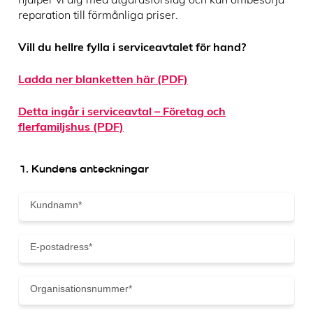
reparation till förmånliga priser.
Vill du hellre fylla i serviceavtalet för hand?
Ladda ner blanketten här (PDF)
Detta ingår i serviceavtal – Företag och
flerfamiljshus (PDF)
1. Kundens anteckningar
K
u
n
d
E
n
-
a
p
m
o
O
n
s
r
*
t
g