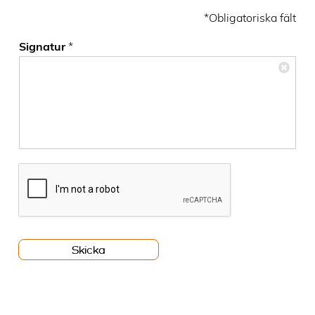
s
*Obligatoriska fält
Signatur
*
S
v
Skicka
a
r
s
m
e