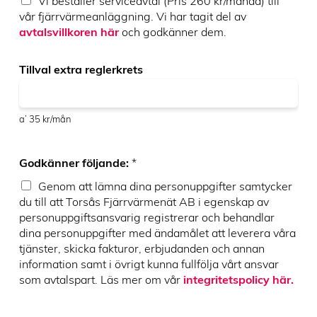
Vi beställer serviceavtal (Pris 260 kr/månad) till
e
n
n
r
*
vår fjärrvärmeanläggning. Vi har tagit del av
n
v
*
avtalsvillkoren här
och godkänner dem.
a
i
n
c
ä
Tillval extra reglerkrets
e
n
)
a
*
n
*
l
a’ 35 kr/mån
ä
g
g
Godkänner följande:
*
n
Genom att lämna dina personuppgifter samtycker
i
du till att Torsås Fjärrvärmenät AB i egenskap av
n
personuppgiftsansvarig registrerar och behandlar
g
s
dina personuppgifter med ändamålet att leverera våra
a
tjänster, skicka fakturor, erbjudanden och annan
d
information samt i övrigt kunna fullfölja vårt ansvar
r
som avtalspart. Läs mer om vår
integritetspolicy här.
e
s