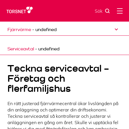
Skip
to
Sök
content
open dropdown menu
Fjärrvärme
- undefined
Serviceavtal
Serviceavtal
- undefined
Intresseanmälan
Kundservice
Teckna serviceavtal –
Flyttanmälan/Ägarbyte
Företag och
Betalsätt
flerfamiljshus
Vad kostar det?
En rätt justerad fjärrvärmecentral ökar livslängden på
Miljövärden
din anläggning och optimerar din driftsekonomi.
Frågor och svar
Teckna serviceavtal så kontrollerar och justerar vi
anläggningen en gång om året. Skulle vi upptäcka fel
hjälper vi dig med åtgärdsförslag och kan ombesörja