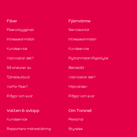
Fiber
Fjärrvärme
Fiberutbyggnad
Serviceavtal
Intresseanmälan
Intresseanmälan
Kundservice
Kundservice
Vad kostar det?
Flyttanmälan/Ägarbyte
Så ansluter du
Betalsätt
Tjänsteutbud
Vad kostar det?
Varför fiber?
Miljövärden
Frågor och svar
Frågor och svar
Vatten & avlopp
Om Torsnet
Kundservice
Personal
Rapportera mätarställning
Styrelse