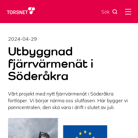
Skip
to
Sök
content
2024-04-29
Utbyggnad
fjärrvärmenät i
Söderåkra
Vårt projekt med nytt fjärrvärmenät i Söderåkra
fortlöper. Vi börjar närma oss slutfasen. Här bygger vi
panncentralen, den ska vara i drift i slutet av juli.