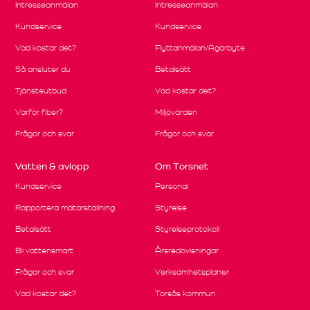
Intresseanmälan
Intresseanmälan
Kundservice
Kundservice
Vad kostar det?
Flyttanmälan/Ägarbyte
Så ansluter du
Betalsätt
Tjänsteutbud
Vad kostar det?
Varför fiber?
Miljövärden
Frågor och svar
Frågor och svar
Vatten & avlopp
Om Torsnet
Kundservice
Personal
Rapportera mätarställning
Styrelse
Betalsätt
Styrelseprotokoll
Bli vattensmart
Årsredovisningar
Frågor och svar
Verksamhetsplaner
Vad kostar det?
Torsås kommun