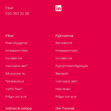
Fiber:
010-353 32 28
Fiber
Fjärrvärme
Fiberutbyggnad
Serviceavtal
Intresseanmälan
Intresseanmälan
Kundservice
Kundservice
Vad kostar det?
Flyttanmälan/Ägarbyte
Så ansluter du
Betalsätt
Tjänsteutbud
Vad kostar det?
Varför fiber?
Miljövärden
Frågor och svar
Frågor och svar
Vatten & avlopp
Om Torsnet