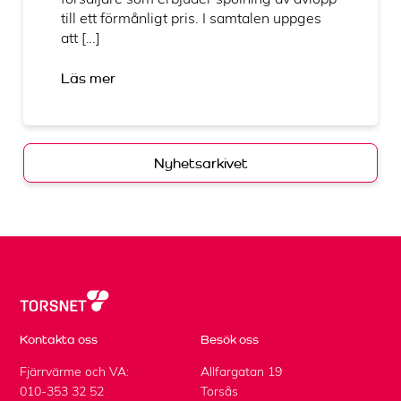
till ett förmånligt pris. I samtalen uppges
att […]
Läs mer
Nyhetsarkivet
Kontakta oss
Besök oss
Fjärrvärme och VA:
Allfargatan 19
010-353 32 52
Torsås