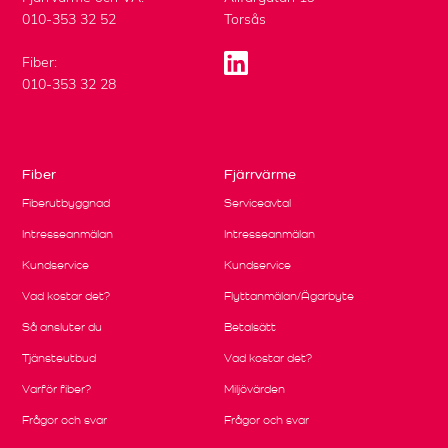
010-353 32 52
Torsås
Fiber:
010-353 32 28
Fiber
Fjärrvärme
Fiberutbyggnad
Serviceavtal
Intresseanmälan
Intresseanmälan
Kundservice
Kundservice
Vad kostar det?
Flyttanmälan/Ägarbyte
Så ansluter du
Betalsätt
Tjänsteutbud
Vad kostar det?
Varför fiber?
Miljövärden
Frågor och svar
Frågor och svar