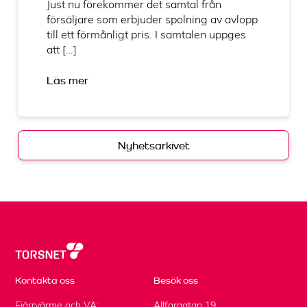
Just nu förekommer det samtal från
försäljare som erbjuder spolning av avlopp
till ett förmånligt pris. I samtalen uppges
att […]
Läs mer
Nyhetsarkivet
Kontakta oss
Besök oss
Fjärrvärme och VA:
Allfargatan 19