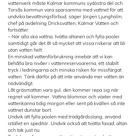
vattenverk måste Kalmar kommuns sydöstra del och
Torsås kommun vara sparsamma med vattnet för att
undvika bevattningsförbud, säger Jörgen Ljungholm,
chef på avdelning Dricksvatten, Kalmar Vatten och
fortsätter:
– När alla ska vattna, tvätta altanen och fylla pooler
samtidigt går det åt så mycket att vissa riskerar att bli
utan vatten helt.
En minskad vattenförbrukning innebär att vi kan
behålla bra nivåer i vattenreservoarerna, ett stabilt
tryck i ledningarna och minska risken för missfärgat
vatten. Tänk därför på att inte använda mer vatten än
nödvändigt.
Låt gräsmattan vara gul, den kommer repa sig när
regnet väl kommer. Vattna blommor och växter med
vattenkanna tidig morgon eller sent på kvällen så inte
vattnet dunstar bort.
Undvik att fylla poolen med trädgårdsslang, använd
istället en speditör. Undvik också att tvätta fasad, altan
och tak just nu.