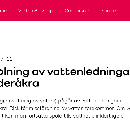
rme
Vatten & avlopp
Om Torsnet
Kontakt
ice
ervice
ttanmälan/Ägarbyte
tyrelseprotokoll
Flyttanmälan/Ägarbyte
Vad kostar det?
Årsredovisningar
Anslut
Så ansluter du
Betalsätt
Betalsätt
Verksamhetsplaner
Vad kostar de
Bli vattensma
Tjänsteutbu
07-11
lning av vattenledningar
deråkra
g(omsättning av vatten) pågår av vattenledningar i
ra. Risk för missfärgning av vatten förekommer. Om v
nt kan man fortsätta spola tills vattnet blir klart igen.